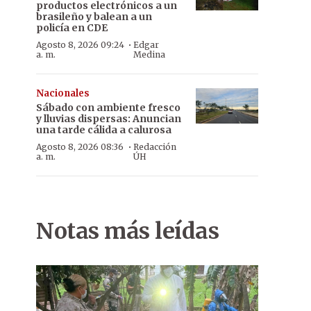
productos electrónicos a un
brasileño y balean a un
policía en CDE
·
Agosto 8, 2026 09:24
Edgar
a. m.
Medina
Nacionales
Sábado con ambiente fresco
y lluvias dispersas: Anuncian
una tarde cálida a calurosa
·
Agosto 8, 2026 08:36
Redacción
a. m.
ÚH
Notas más leídas