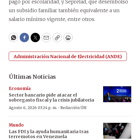
pagó por escolaridad, y Seprelad, que desembolsó
un subsidio familiar también equivalente a un
salario mínimo vigente, entre otros.
WhatsApp
Facebook
Twitter
Email
Copy
Print
Administración Nacional de Electricidad (ANDE)
Últimas Noticias
Economía
Sector bancario pide atacar el
sobregasto fiscal y la crisis jubilatoria
·
Agosto 6, 2026 03:24 p. m.
Redacción ÚH
Mundo
Las FDI y la ayuda humanitaria tras
terremotos en Venezuela