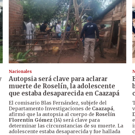
Nacionales
N
y
Autopsia será clave para aclarar
muerte de Roselín, la adolescente
que estaba desaparecida en Caazapá
El comisario Blas Fernández, subjefe del
T
Departamento Investigaciones de
Caazapá
,
v
afirmó que la autopsia al cuerpo de
Roselín
D
Florentín Gómez
(14) será clave para
e
determinar las circunstancias de su muerte. La
i
adolescente estaba desaparecida y fue hallada
c