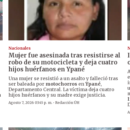
Nacionales
N
Mujer fue asesinada tras resistirse al
robo de su motocicleta y deja cuatro
hijos huérfanos en Ypané
A
e
Una mujer se resistió a un asalto y falleció tras
i
ser baleada por
motochorros
en
Ypané
,
u
Departamento Central. La víctima deja cuatro
m
a
hijos huérfanos y su madre exige justicia.
I
·
Agosto 7, 2026 03:45 p. m.
Redacción ÚH
A