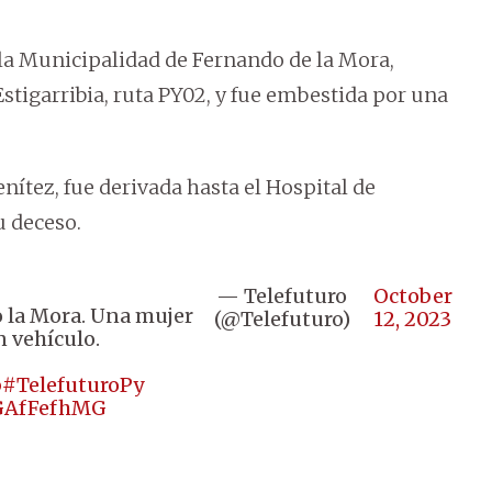
a la Municipalidad de Fernando de la Mora,
stigarribia, ruta PY02, y fue embestida por una
ítez, fue derivada hasta el Hospital de
u deceso.
— Telefuturo
October
o la Mora. Una mujer
(@Telefuturo)
12, 2023
n vehículo.
b
#TelefuturoPy
gGAfFefhMG