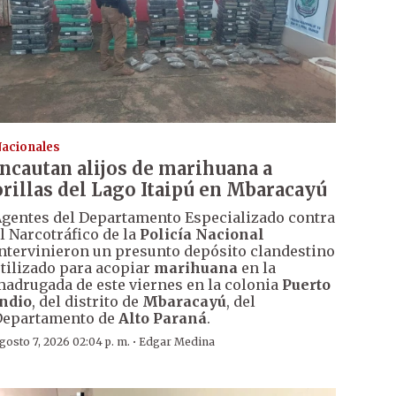
acionales
Incautan alijos de marihuana a
orillas del Lago Itaipú en Mbaracayú
gentes del Departamento Especializado contra
l Narcotráfico de la
Policía Nacional
ntervinieron un presunto depósito clandestino
tilizado para acopiar
marihuana
en la
adrugada de este viernes en la colonia
Puerto
ndio
, del distrito de
Mbaracayú
, del
Departamento de
Alto Paraná
.
·
gosto 7, 2026 02:04 p. m.
Edgar Medina