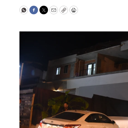
WhatsApp
Facebook
Twitter
Email
Copy
Print