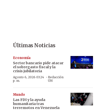
Últimas Noticias
Economía
Sector bancario pide atacar
el sobregasto fiscal y la
crisis jubilatoria
·
Agosto 6, 2026 03:24
Redacción
p. m.
ÚH
Mundo
Las FDI y la ayuda
humanitaria tras
terremotos en Venezuela