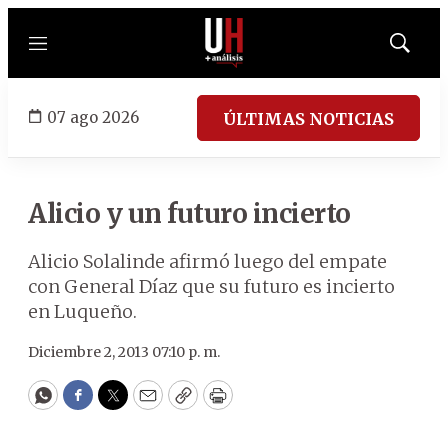
Menú
Mostrar
búsqued
07 ago 2026
ÚLTIMAS NOTICIAS
Alicio y un futuro incierto
Alicio Solalinde afirmó luego del empate
con General Díaz que su futuro es incierto
en Luqueño.
Diciembre 2, 2013 07:10 p. m.
WhatsApp
Facebook
Twitter
Email
Copy
Print