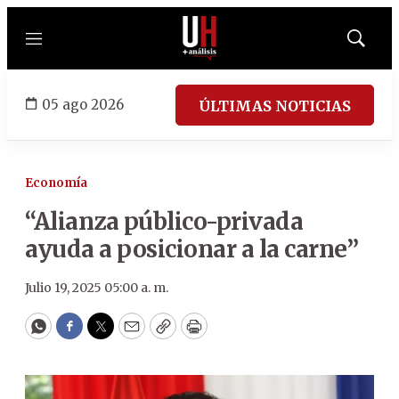
Menú
Mostrar
búsqued
05 ago 2026
ÚLTIMAS NOTICIAS
Economía
“Alianza público-privada
ayuda a posicionar a la carne”
Julio 19, 2025 05:00 a. m.
WhatsApp
Facebook
Twitter
Email
Copy
Print