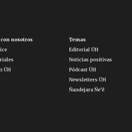
 con nosotros
Temas
ice
Editorial ÚH
riales
Noticias positivas
ón ÚH
Pódcast ÚH
Newsletters ÚH
Ñandejara Ñe’ẽ