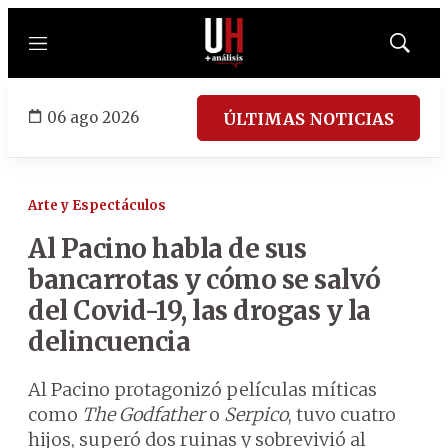
Menú
Mostrar
búsqued
06 ago 2026
ÚLTIMAS NOTICIAS
Arte y Espectáculos
Al Pacino habla de sus
bancarrotas y cómo se salvó
del Covid-19, las drogas y la
delincuencia
Al Pacino protagonizó películas míticas
como
The Godfather
o
Serpico
, tuvo cuatro
hijos, superó dos ruinas y sobrevivió al