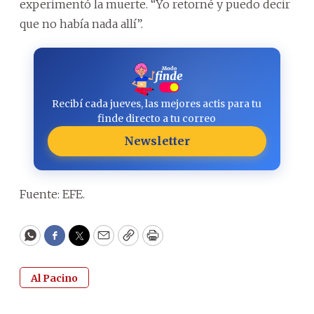
experimentó la muerte. “Yo retorné y puedo decir
que no había nada allí”.
Recibí cada jueves, las mejores actis para tu
finde directo a tu correo
Newsletter
Fuente: EFE.
WhatsApp
Facebook
Twitter
Email
Copy
Print
Al Pacino