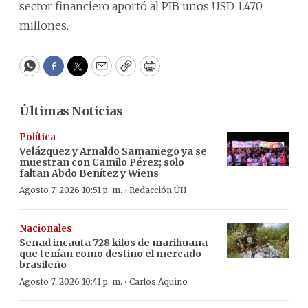
sector financiero aportó al PIB unos USD 1.470
millones.
WhatsApp
Facebook
Twitter
Email
Copy
Print
Últimas Noticias
Política
Velázquez y Arnaldo Samaniego ya se
muestran con Camilo Pérez; solo
faltan Abdo Benítez y Wiens
·
Agosto 7, 2026 10:51 p. m.
Redacción ÚH
Nacionales
Senad incauta 728 kilos de marihuana
que tenían como destino el mercado
brasileño
·
Agosto 7, 2026 10:41 p. m.
Carlos Aquino