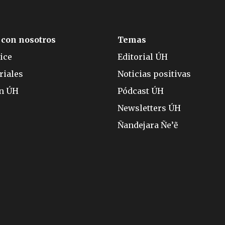
 con nosotros
Temas
ice
Editorial ÚH
riales
Noticias positivas
ón ÚH
Pódcast ÚH
Newsletters ÚH
Ñandejara Ñe’ẽ