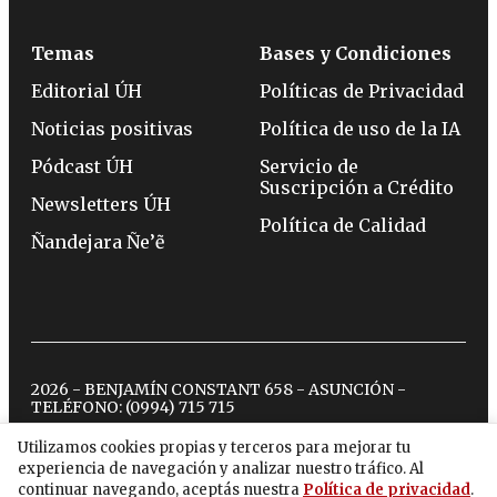
Temas
Bases y Condiciones
Editorial ÚH
Políticas de Privacidad
Noticias positivas
Política de uso de la IA
Pódcast ÚH
Servicio de
Suscripción a Crédito
Newsletters ÚH
Política de Calidad
Ñandejara Ñe’ẽ
2026 - BENJAMÍN CONSTANT 658 - ASUNCIÓN -
TELÉFONO:
(0994) 715 715
Utilizamos cookies propias y terceros para mejorar tu
experiencia de navegación y analizar nuestro tráfico. Al
twitter
instagram
facebook
tiktok
youtube
spotify
continuar navegando, aceptás nuestra
Política de privacidad
.