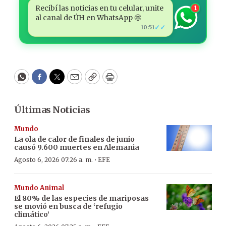
Recibí las noticias en tu celular, unite
1
al canal de ÚH en WhatsApp 🤩
✓✓
10:51
WhatsApp
Facebook
Twitter
Email
Copy
Print
Últimas Noticias
Mundo
La ola de calor de finales de junio
causó 9.600 muertes en Alemania
·
Agosto 6, 2026 07:26 a. m.
EFE
Mundo Animal
El 80% de las especies de mariposas
se movió en busca de ‘refugio
climático’