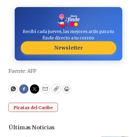
Recibí cada jueves, las mejores actis para tu
finde directo a tu correo
Newsletter
Fuente: AFP
WhatsApp
Facebook
Twitter
Email
Copy
Print
Piratas del Caribe
Últimas Noticias