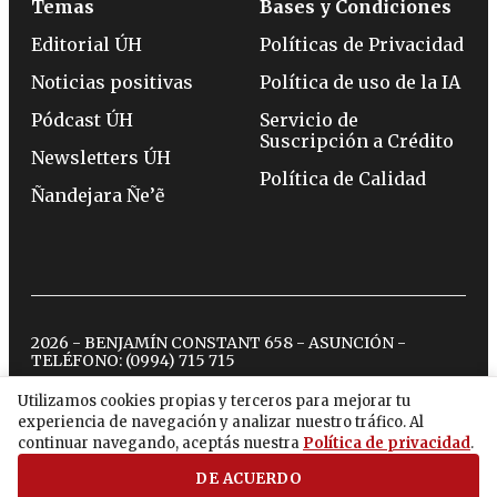
Temas
Bases y Condiciones
Editorial ÚH
Políticas de Privacidad
Noticias positivas
Política de uso de la IA
Pódcast ÚH
Servicio de
Suscripción a Crédito
Newsletters ÚH
Política de Calidad
Ñandejara Ñe’ẽ
2026 - BENJAMÍN CONSTANT 658 - ASUNCIÓN -
TELÉFONO:
(0994) 715 715
Utilizamos cookies propias y terceros para mejorar tu
experiencia de navegación y analizar nuestro tráfico. Al
twitter
instagram
facebook
tiktok
youtube
spotify
continuar navegando, aceptás nuestra
Política de privacidad
.
DE ACUERDO