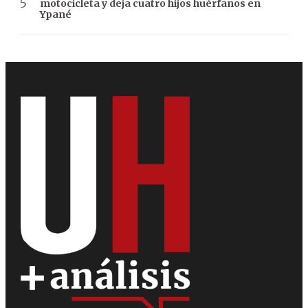
motocicleta y deja cuatro hijos huérfanos en
Ypané