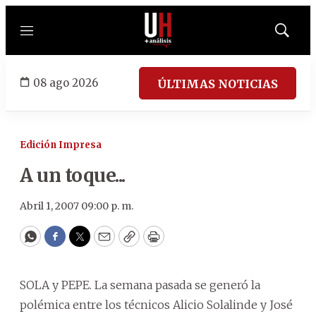
Menú
Mostrar
búsqued
08 ago 2026
ÚLTIMAS NOTICIAS
Edición Impresa
A un toque...
Abril 1, 2007 09:00 p. m.
WhatsApp
Facebook
Twitter
Email
Copy
Print
SOLA y PEPE. La semana pasada se generó la
polémica entre los técnicos Alicio Solalinde y José