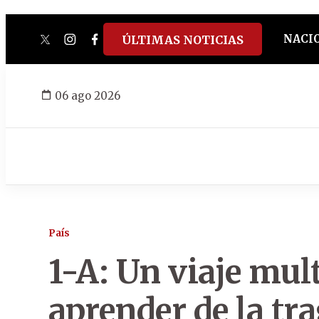
NACI
ÚLTIMAS NOTICIAS
twitter
instagram
facebook
tiktok
youtube
spotify
06 ago 2026
País
1-A: Un viaje mul
aprender de la tr