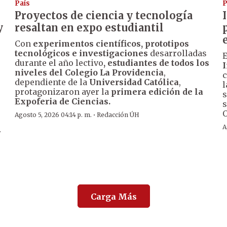
País
P
Proyectos de ciencia y tecnología
y
resaltan en expo estudiantil
Con
experimentos científicos, prototipos
tecnológicos e investigaciones
desarrolladas
E
durante el año lectivo
, estudiantes de todos los
I
niveles del Colegio La Providencia
,
s
c
dependiente de la
Universidad Católica
,
l
protagonizaron ayer la
primera edición de la
s
Expoferia de Ciencias.
s
O
·
Agosto 5, 2026 04:14 p. m.
Redacción ÚH
A
r
Carga Más