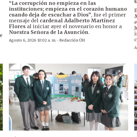
“La corrupción no empieza en las
instituciones; empieza en el corazón humano
cuando deja de escuchar a Dios”
, fue el primer
mensaje del
cardenal Adalberto Martínez
e
Flores
al iniciar ayer el novenario en honor a
J
Nuestra Señora de la Asunción
.
i
de
c
·
Agosto 6, 2026 10:02 a. m.
Redacción ÚH
A