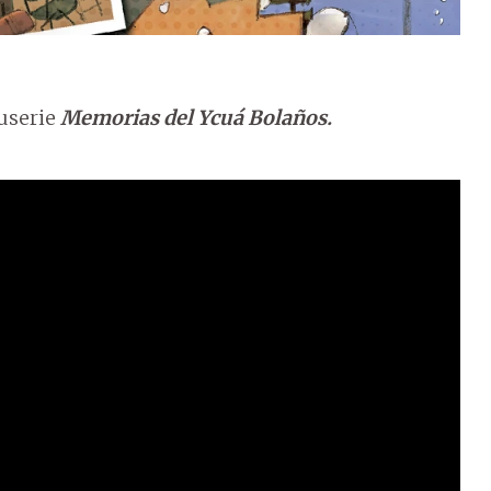
cuserie
Memorias del Ycuá Bolaños.