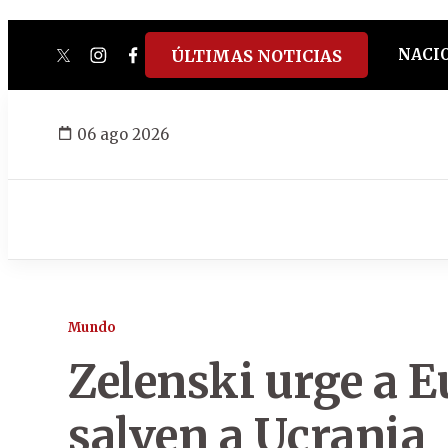
NACI
ÚLTIMAS NOTICIAS
twitter
instagram
facebook
tiktok
youtube
spotify
06 ago 2026
Mundo
Zelenski urge a 
salven a Ucrania