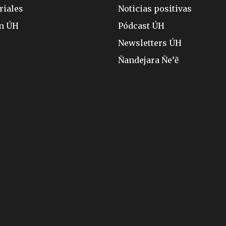
riales
Noticias positivas
ón ÚH
Pódcast ÚH
Newsletters ÚH
Ñandejara Ñe’ẽ