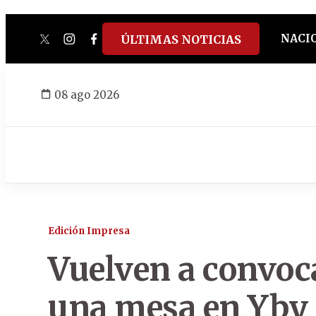
NACI
ÚLTIMAS NOTICIAS
twitter
instagram
facebook
tiktok
youtube
spotify
08 ago 2026
Edición Impresa
Vuelven a convoc
una mesa en Yby