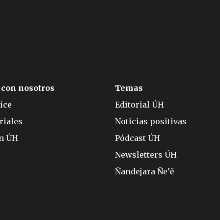
 con nosotros
Temas
ice
Editorial ÚH
riales
Noticias positivas
ón ÚH
Pódcast ÚH
Newsletters ÚH
Ñandejara Ñe’ẽ