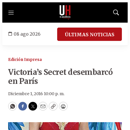
Menú
Mostrar
búsqued
08 ago 2026
ÚLTIMAS NOTICIAS
Edición Impresa
Victoria’s Secret desembarcó
en París
Diciembre 1, 2016 10:00 p. m.
WhatsApp
Facebook
Twitter
Email
Copy
Print