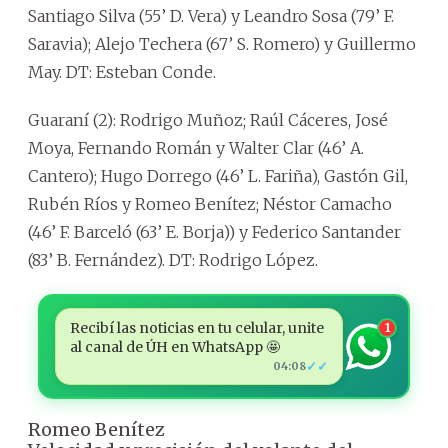
Santiago Silva (55’ D. Vera) y Leandro Sosa (79’ F.
Saravia); Alejo Techera (67’ S. Romero) y Guillermo
May. DT: Esteban Conde.
Guaraní (2): Rodrigo Muñoz; Raúl Cáceres, José
Moya, Fernando Román y Walter Clar (46’ A.
Cantero); Hugo Dorrego (46’ L. Fariña), Gastón Gil,
Rubén Ríos y Romeo Benítez; Néstor Camacho
(46’ F. Barceló (63’ E. Borja)) y Federico Santander
(83’ B. Fernández). DT: Rodrigo López.
Recibí las noticias en tu celular, unite
1
al canal de ÚH en WhatsApp 🤩
✓✓
04:08
Romeo Benítez