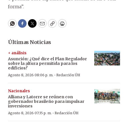
forma”.
WhatsApp
Facebook
Twitter
Email
Copy
Print
Últimas Noticias
+ análisis
Asunción: ¿Qué dice el Plan Regulador
sobre la altura permitida para los
edificios?
·
Agosto 8, 2026 08:06 p. m.
Redacción ÚH
Nacionales
Alliana y Latorre se reúnen con
gobernador brasileño para impulsar
inversiones
·
Agosto 8, 2026 07:35 p. m.
Redacción ÚH