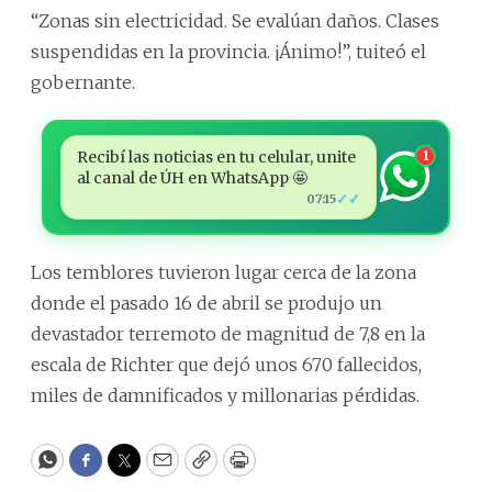
“Zonas sin electricidad. Se evalúan daños. Clases
suspendidas en la provincia. ¡Ánimo!”, tuiteó el
gobernante.
Recibí las noticias en tu celular, unite
1
al canal de ÚH en WhatsApp 🤩
✓✓
07:15
Los temblores tuvieron lugar cerca de la zona
donde el pasado 16 de abril se produjo un
devastador terremoto de magnitud de 7,8 en la
escala de Richter que dejó unos 670 fallecidos,
miles de damnificados y millonarias pérdidas.
WhatsApp
Facebook
Twitter
Email
Copy
Print