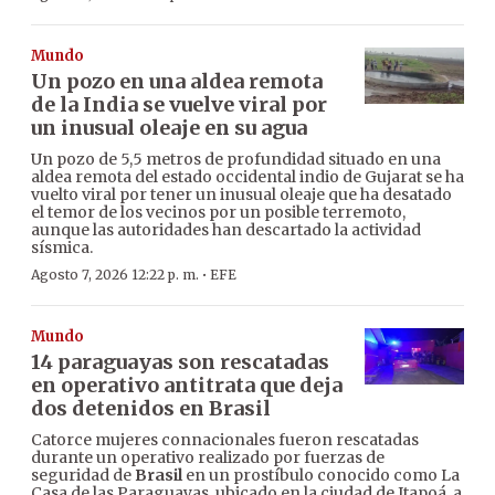
Mundo
Un pozo en una aldea remota
de la India se vuelve viral por
un inusual oleaje en su agua
Un pozo de 5,5 metros de profundidad situado en una
aldea remota del estado occidental indio de Gujarat se ha
vuelto viral por tener un inusual oleaje que ha desatado
el temor de los vecinos por un posible terremoto,
aunque las autoridades han descartado la actividad
sísmica.
·
Agosto 7, 2026 12:22 p. m.
EFE
Mundo
14 paraguayas son rescatadas
en operativo antitrata que deja
dos detenidos en Brasil
Catorce mujeres connacionales fueron rescatadas
durante un operativo realizado por fuerzas de
seguridad de
Brasil
en un prostíbulo conocido como La
Casa de las Paraguayas, ubicado en la ciudad de Itapoá, a