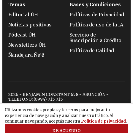
Temas
Bases y Condiciones
Editorial ÚH
Políticas de Privacidad
Noticias positivas
Política de uso de la IA
Pódcast ÚH
Servicio de
Suscripción a Crédito
Newsletters ÚH
Política de Calidad
Ñandejara Ñe’ẽ
2026 - BENJAMÍN CONSTANT 658 - ASUNCIÓN -
TELÉFONO:
(0994) 715 715
Utilizamos cookies propias y terceros para mejorar tu
experiencia de navegación y analizar nuestro tráfico. Al
twitter
instagram
facebook
tiktok
youtube
spotify
continuar navegando, aceptás nuestra
Política de privacidad
.
DE ACUERDO