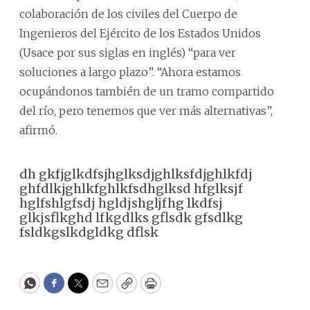
colaboración de los civiles del Cuerpo de
Ingenieros del Ejército de los Estados Unidos
(Usace por sus siglas en inglés) “para ver
soluciones a largo plazo”. “Ahora estamos
ocupándonos también de un tramo compartido
del río, pero tenemos que ver más alternativas”,
afirmó.
dh gkfjglkdfsjhglksdjghlksfdjghlkfdj
ghfdlkjghlkfghlkfsdhglksd hfglksjf
hglfshlgfsdj hgldjshgljfhg lkdfsj
glkjsflkghd lfkgdlks gflsdk gfsdlkg
fsldkgslkdgldkg dflsk
WhatsApp
Facebook
Twitter
Email
Copy
Print