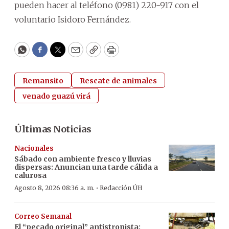
pueden hacer al teléfono (0981) 220-917 con el
voluntario Isidoro Fernández.
WhatsApp
Facebook
Twitter
Email
Copy
Print
Remansito
Rescate de animales
venado guazú virá
Últimas Noticias
Nacionales
Sábado con ambiente fresco y lluvias
dispersas: Anuncian una tarde cálida a
calurosa
·
Agosto 8, 2026 08:36 a. m.
Redacción ÚH
Correo Semanal
El “pecado original” antistronista: