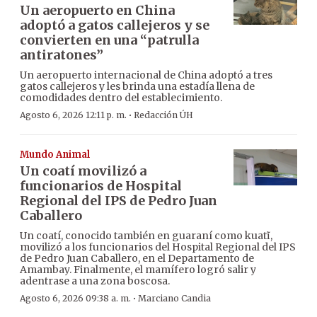
Un aeropuerto en China
adoptó a gatos callejeros y se
convierten en una “patrulla
antiratones”
Un aeropuerto internacional de China adoptó a tres
gatos callejeros y les brinda una estadía llena de
comodidades dentro del establecimiento.
·
Agosto 6, 2026 12:11 p. m.
Redacción ÚH
Mundo Animal
Un coatí movilizó a
funcionarios de Hospital
Regional del IPS de Pedro Juan
Caballero
Un coatí, conocido también en guaraní como kuatĩ,
movilizó a los funcionarios del Hospital Regional del IPS
de Pedro Juan Caballero, en el Departamento de
Amambay. Finalmente, el mamífero logró salir y
adentrase a una zona boscosa.
·
Agosto 6, 2026 09:38 a. m.
Marciano Candia