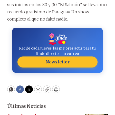
sus inicios en los 80 y 90. “El Salmón” se lleva otro
recuerdo gratísimo de Paraguay. Un show
completo al que no faltó nadie.
Recibí cada jueves, las mejores actis para tu
finde directo a tu correo
Newsletter
WhatsApp
Facebook
Twitter
Email
Copy
Print
Últimas Noticias