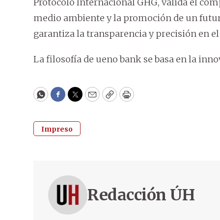
Protocolo Internacional GHG, valida el com
medio ambiente y la promoción de un futuro
garantiza la transparencia y precisión en el
La filosofía de ueno bank se basa en la inn
WhatsApp
Facebook
Twitter
Email
Copy
Print
Impreso
Redacción ÚH