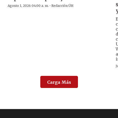
·
Agosto 1, 2026 04:00 a. m.
Redacción ÚH
E
c
c
d
c
U
W
a
i
J
Carga Más