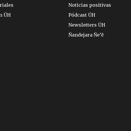
riales
Noticias positivas
ón ÚH
Pódcast ÚH
Newsletters ÚH
Ñandejara Ñe’ẽ