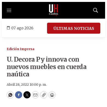
Menú
Mostrar
búsqued
07 ago 2026
ÚLTIMAS NOTICIAS
Edición Impresa
U. Decora Py innova con
nuevos muebles en cuerda
naútica
Abril 28, 2022 10:00 p. m.
WhatsApp
Facebook
Twitter
Email
Copy
Print