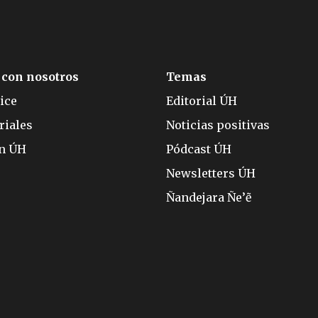
 con nosotros
Temas
ice
Editorial ÚH
riales
Noticias positivas
ón ÚH
Pódcast ÚH
Newsletters ÚH
Ñandejara Ñe’ẽ