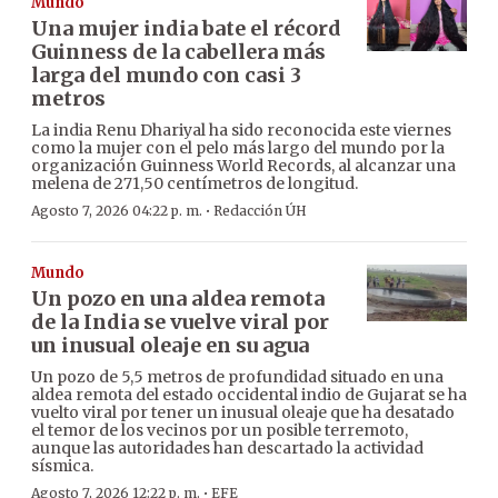
Mundo
Una mujer india bate el récord
Guinness de la cabellera más
larga del mundo con casi 3
metros
La india Renu Dhariyal ha sido reconocida este viernes
como la mujer con el pelo más largo del mundo por la
organización Guinness World Records, al alcanzar una
melena de 271,50 centímetros de longitud.
·
Agosto 7, 2026 04:22 p. m.
Redacción ÚH
Mundo
Un pozo en una aldea remota
de la India se vuelve viral por
un inusual oleaje en su agua
Un pozo de 5,5 metros de profundidad situado en una
aldea remota del estado occidental indio de Gujarat se ha
vuelto viral por tener un inusual oleaje que ha desatado
el temor de los vecinos por un posible terremoto,
aunque las autoridades han descartado la actividad
sísmica.
·
Agosto 7, 2026 12:22 p. m.
EFE