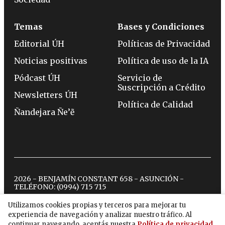
Temas
Bases y Condiciones
Editorial ÚH
Políticas de Privacidad
Noticias positivas
Política de uso de la IA
Pódcast ÚH
Servicio de
Suscripción a Crédito
Newsletters ÚH
Política de Calidad
Ñandejara Ñe’ẽ
2026 - BENJAMÍN CONSTANT 658 - ASUNCIÓN -
TELÉFONO:
(0994) 715 715
Utilizamos cookies propias y terceros para mejorar tu
experiencia de navegación y analizar nuestro tráfico. Al
twitter
instagram
facebook
tiktok
youtube
spotify
continuar navegando, aceptás nuestra
Política de privacidad
.