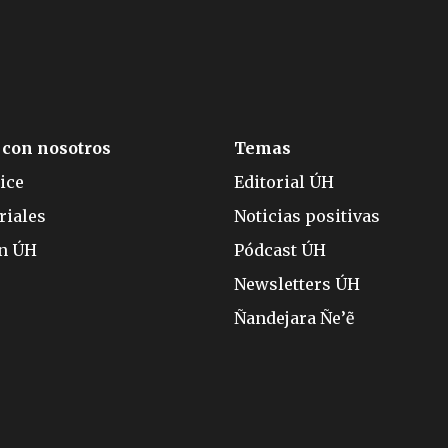
 con nosotros
Temas
ice
Editorial ÚH
riales
Noticias positivas
ón ÚH
Pódcast ÚH
Newsletters ÚH
Ñandejara Ñe’ẽ