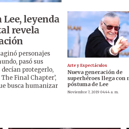
n Lee, leyenda
al revela
tación
maginó personajes
mundo, pasó sus
Arte y Espectáculos
 decían protegerlo,
Nueva generación de
 The Final Chapter’,
superhéroes llega con 
póstuma de Lee
 que busca humanizar
Noviembre 7, 2019 04:44 a. m.