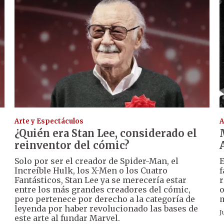
Arte y Espectáculos
A
¿Quién era Stan Lee, considerado el
reinventor del cómic?
Solo por ser el creador de Spider-Man, el
E
Increíble Hulk, los X-Men o los Cuatro
f
Fantásticos, Stan Lee ya se merecería estar
r
entre los más grandes creadores del cómic,
o
pero pertenece por derecho a la categoría de
m
leyenda por haber revolucionado las bases de
J
este arte al fundar Marvel.