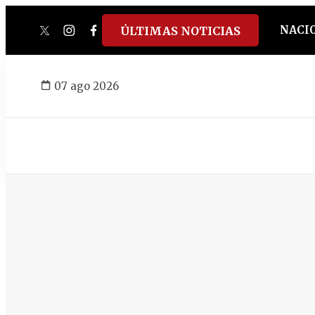
NACI
ÚLTIMAS NOTICIAS
twitter
instagram
facebook
tiktok
youtube
spotify
07 ago 2026