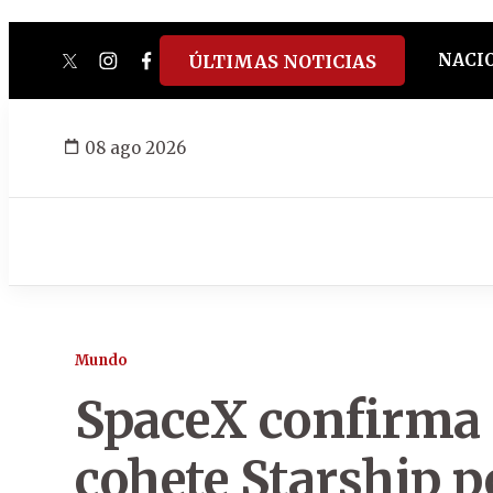
NACI
ÚLTIMAS NOTICIAS
twitter
instagram
facebook
tiktok
youtube
spotify
08 ago 2026
Mundo
SpaceX confirma 
cohete Starship p