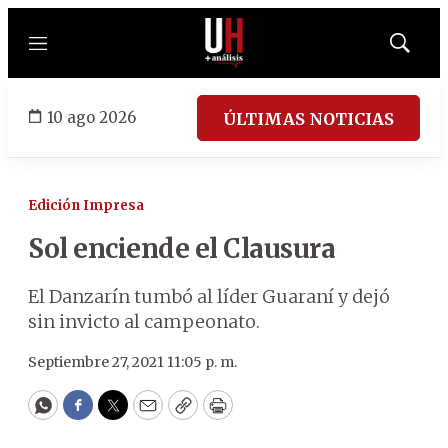
Menú
Mostrar
búsqued
10 ago 2026
ÚLTIMAS NOTICIAS
Edición Impresa
Sol enciende el Clausura
El Danzarín tumbó al líder Guaraní y dejó
sin invicto al campeonato.
Septiembre 27, 2021 11:05 p. m.
WhatsApp
Facebook
Twitter
Email
Copy
Print