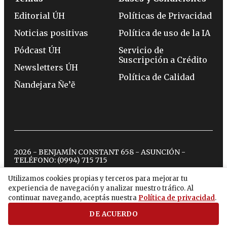
Editorial ÚH
Políticas de Privacidad
Noticias positivas
Política de uso de la IA
Pódcast ÚH
Servicio de
Suscripción a Crédito
Newsletters ÚH
Política de Calidad
Ñandejara Ñe’ẽ
2026 - BENJAMÍN CONSTANT 658 - ASUNCIÓN -
TELÉFONO:
(0994) 715 715
Utilizamos cookies propias y terceros para mejorar tu
experiencia de navegación y analizar nuestro tráfico. Al
twitter
instagram
facebook
tiktok
youtube
spotify
continuar navegando, aceptás nuestra
Política de privacidad
.
DE ACUERDO