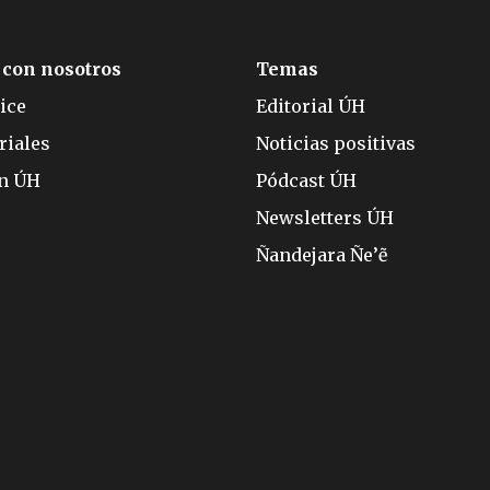
 con nosotros
Temas
ice
Editorial ÚH
riales
Noticias positivas
ón ÚH
Pódcast ÚH
Newsletters ÚH
Ñandejara Ñe’ẽ