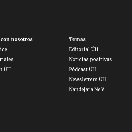
 con nosotros
Temas
ice
Editorial ÚH
riales
Noticias positivas
ón ÚH
Pódcast ÚH
Newsletters ÚH
Ñandejara Ñe’ẽ