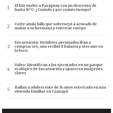
El frío vuelve a Paraguay con un descenso de
hasta 10°C: ¿Cuándo y por cuánto tiempo?
Corte anula fallo que sobreseyó a acusado de
matar a su hermana y enterrar cuerpo
Encarnación: Hombres asesinados iban a
comprar oro, uno recibió 8 balazos y otro uno en
la boca
Video: Identifican a los ejecutados en un parque
ecológico de Encarnación y aparecen imágenes
claves
Hallan a adolescente de 14 años enterrada en una
vivienda familiar en Caazapá