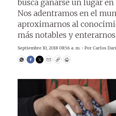
busca ganarse un lugar en 
Nos adentramos en el mund
aproximarnos al conocimie
más notables y enterarnos 
Septiembre 10, 2018 08:56 a. m. •
Por
Carlos Dar
WhatsApp
Facebook
Twitter
Email
Copy
Print