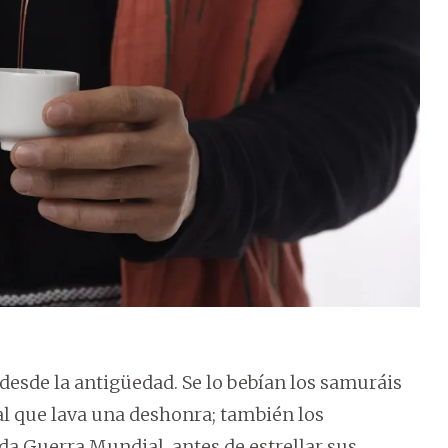
desde la antigüedad. Se lo bebían los samuráis
ual que lava una deshonra; también los
da Guerra Mundial, antes de estrellar sus