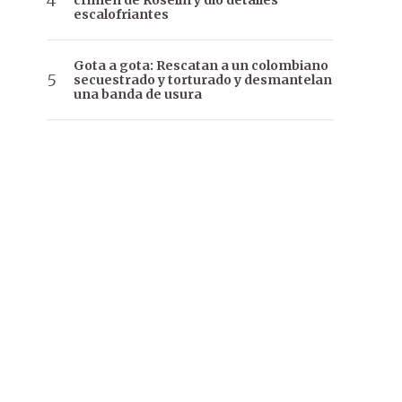
crimen de Roselín y dio detalles
escalofriantes
Gota a gota: Rescatan a un colombiano
secuestrado y torturado y desmantelan
una banda de usura