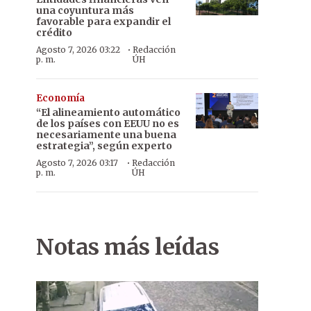
una coyuntura más
favorable para expandir el
crédito
·
Agosto 7, 2026 03:22
Redacción
p. m.
ÚH
Economía
“El alineamiento automático
de los países con EEUU no es
necesariamente una buena
estrategia”, según experto
·
Agosto 7, 2026 03:17
Redacción
p. m.
ÚH
Notas más leídas