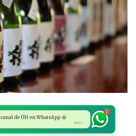
1
 al canal de ÚH en WhatsApp 🤩
18:27
✓✓