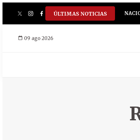
NACI
ÚLTIMAS NOTICIAS
twitter
instagram
facebook
tiktok
youtube
spotify
09 ago 2026
R