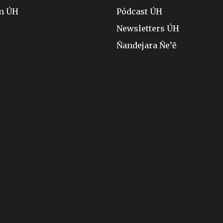
ón ÚH
Pódcast ÚH
Newsletters ÚH
Ñandejara Ñe’ẽ