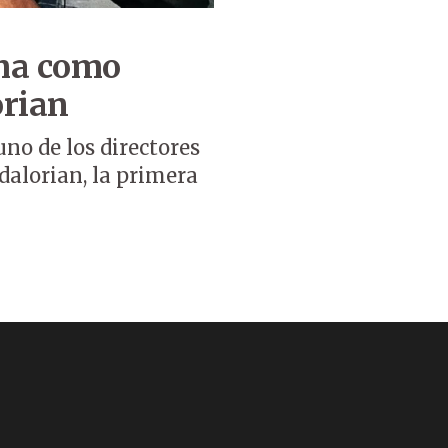
ma como
orian
no de los directores
alorian, la primera