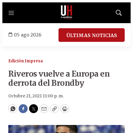
Menú
Mostrar
búsqued
05 ago 2026
ÚLTIMAS NOTICIAS
Edición Impresa
Riveros vuelve a Europa en
derrota del Brondby
Octubre 21, 2021 11:00 p. m.
WhatsApp
Facebook
Twitter
Email
Copy
Print