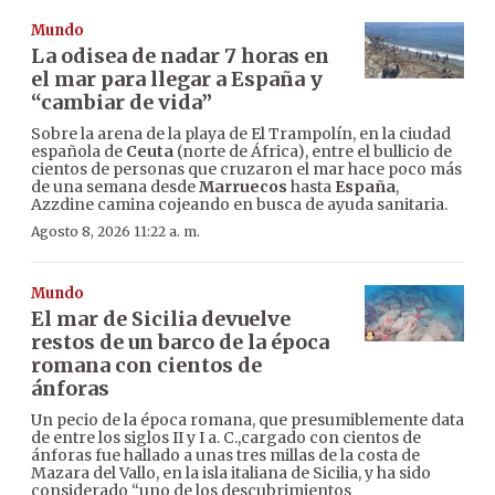
Mundo
La odisea de nadar 7 horas en
el mar para llegar a España y
“cambiar de vida”
Sobre la arena de la playa de El Trampolín, en la ciudad
española de
Ceuta
(norte de África), entre el bullicio de
cientos de personas que cruzaron el mar hace poco más
de una semana desde
Marruecos
hasta
España
,
Azzdine camina cojeando en busca de ayuda sanitaria.
Agosto 8, 2026 11:22 a. m.
Mundo
El mar de Sicilia devuelve
restos de un barco de la época
romana con cientos de
ánforas
Un pecio de la época romana, que presumiblemente data
de entre los siglos II y I a. C.,cargado con cientos de
ánforas fue hallado a unas tres millas de la costa de
Mazara del Vallo, en la isla italiana de Sicilia, y ha sido
considerado “uno de los descubrimientos