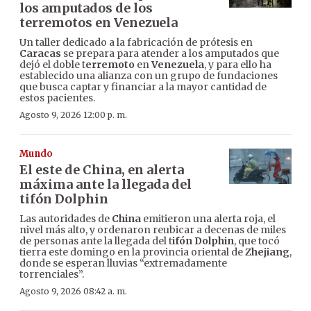
los amputados de los
terremotos en Venezuela
Un taller dedicado a la fabricación de prótesis en
Caracas
se prepara para atender a los amputados que
dejó el doble t
erremoto
en
Venezuela
, y para ello ha
establecido una alianza con un grupo de fundaciones
que busca captar y financiar a la mayor cantidad de
estos pacientes.
Agosto 9, 2026 12:00 p. m.
Mundo
El este de China, en alerta
máxima ante la llegada del
tifón Dolphin
Las autoridades de
China
emitieron una alerta roja, el
nivel más alto, y ordenaron reubicar a decenas de miles
de personas ante la llegada del t
ifón Dolphin
, que tocó
tierra este domingo en la provincia oriental de
Zhejiang
,
donde se esperan lluvias “extremadamente
torrenciales”.
Agosto 9, 2026 08:42 a. m.