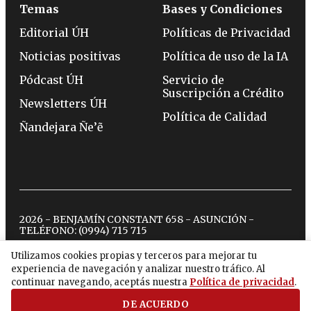
Temas
Bases y Condiciones
Editorial ÚH
Políticas de Privacidad
Noticias positivas
Política de uso de la IA
Pódcast ÚH
Servicio de
Suscripción a Crédito
Newsletters ÚH
Política de Calidad
Ñandejara Ñe’ẽ
2026 - BENJAMÍN CONSTANT 658 - ASUNCIÓN -
TELÉFONO:
(0994) 715 715
Utilizamos cookies propias y terceros para mejorar tu
experiencia de navegación y analizar nuestro tráfico. Al
twitter
instagram
facebook
tiktok
youtube
spotify
continuar navegando, aceptás nuestra
Política de privacidad
.
DE ACUERDO