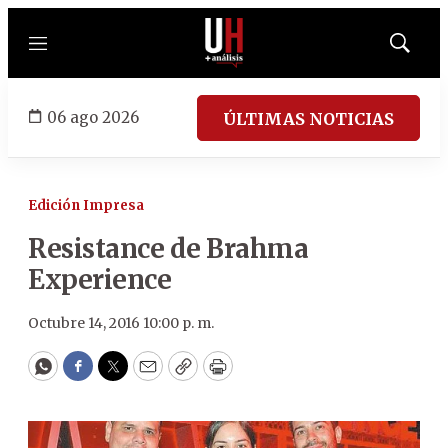
Menú
Mostrar
búsqued
06 ago 2026
ÚLTIMAS NOTICIAS
Edición Impresa
Resistance de Brahma
Experience
Octubre 14, 2016 10:00 p. m.
WhatsApp
Facebook
Twitter
Email
Copy
Print