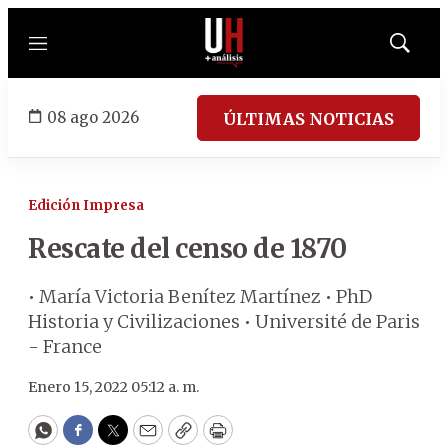
Menú
Mostrar
búsqued
08 ago 2026
ÚLTIMAS NOTICIAS
Edición Impresa
Rescate del censo de 1870
• María Victoria Benítez Martínez • PhD
Historia y Civilizaciones • Université de Paris
- France
Enero 15, 2022 05:12 a. m.
WhatsApp
Facebook
Twitter
Email
Copy
Print