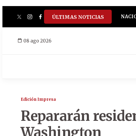
NACI
ÚLTIMAS NOTICIAS
twitter
instagram
facebook
tiktok
youtube
spotify
08 ago 2026
Edición Impresa
Repararán residen
Washington