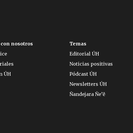
 con nosotros
Temas
ice
Editorial ÚH
riales
Noticias positivas
ón ÚH
Pódcast ÚH
Newsletters ÚH
Ñandejara Ñe’ẽ