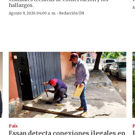
hallazgos.
A
·
Agosto 9, 2026 04:00 a. m.
Redacción ÚH
País
P
Essap detecta conexiones ilegales en