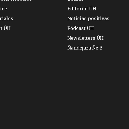
ice
Editorial ÚH
riales
Noticias positivas
ón ÚH
Pódcast ÚH
Newsletters ÚH
Ñandejara Ñe’ẽ