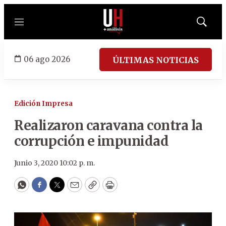
Menú
Mostrar
búsqued
06 ago 2026
ÚLTIMAS NOTICIAS
Edición Impresa
Realizaron caravana contra la
corrupción e impunidad
Junio 3, 2020 10:02 p. m.
WhatsApp
Facebook
Twitter
Email
Copy
Print