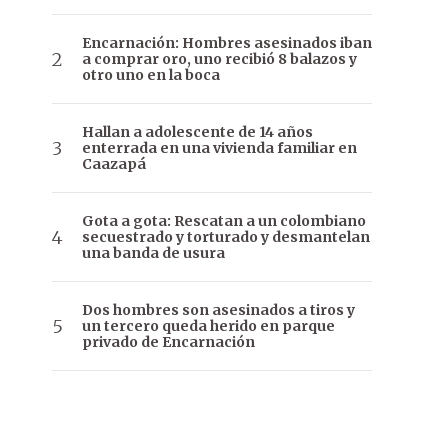
Encarnación: Hombres asesinados iban
a comprar oro, uno recibió 8 balazos y
otro uno en la boca
Hallan a adolescente de 14 años
enterrada en una vivienda familiar en
Caazapá
Gota a gota: Rescatan a un colombiano
secuestrado y torturado y desmantelan
una banda de usura
Dos hombres son asesinados a tiros y
un tercero queda herido en parque
privado de Encarnación