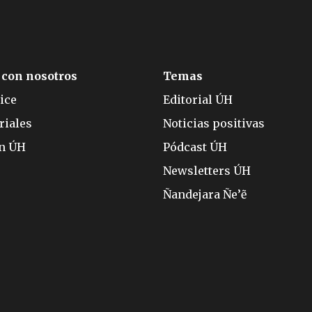
 con nosotros
Temas
ice
Editorial ÚH
riales
Noticias positivas
ón ÚH
Pódcast ÚH
Newsletters ÚH
Ñandejara Ñe’ẽ